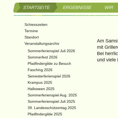
STARTSEITE
ERGEBNISSE
WIR
Schützen
Schiesszeiten
Bezirksh
Termine
Standort
Am Samsta
3. Bezir
Veranstaltungsarchiv
mit Griller
Sommerferienspiel Juli 2026
Bei herrl
Braitner
Sommerfest 2026
und viele
Pfadfindergilde zu Besuch
Fasching 2026
Semesterferienspiel 2026
Krampus 2025
Halloween 2025
Sommerferienspiel Aug. 2025
Sommerferienspiel Juli 2025
39. Landesschützentag 2025
Pfadfindergilde 2025