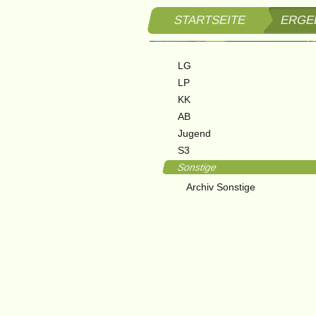
STARTSEITE
ERGE
LG
LP
KK
AB
Jugend
S3
Sonstige
Archiv Sonstige