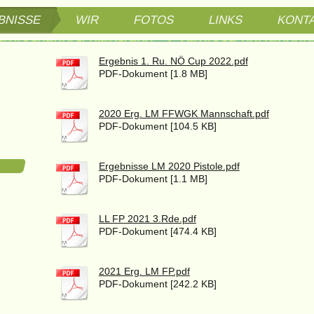
BNISSE
WIR
FOTOS
LINKS
KONT
Schützengesellschaft Ba
Ergebnis 1. Ru. NÖ Cup 2022.pdf
PDF-Dokument [1.8 MB]
Bezirkshauptschießstand,
3. Bezirkschützenbund
2020 Erg. LM FFWGK Mannschaft.pdf
PDF-Dokument [104.5 KB]
Braitnerstraße 63 - 2500
Ergebnisse LM 2020 Pistole.pdf
PDF-Dokument [1.1 MB]
LL FP 2021 3.Rde.pdf
PDF-Dokument [474.4 KB]
2021 Erg. LM FP.pdf
PDF-Dokument [242.2 KB]