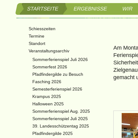
STARTSEITE
ERGEBNISSE
WIR
Schützen
Schiesszeiten
Bezirksh
Termine
Standort
Am Montag
3. Bezir
Veranstaltungsarchiv
Ferienspi
Sommerferienspiel Juli 2026
Sicherhei
Braitner
Sommerfest 2026
Zielgenau
Pfadfindergilde zu Besuch
gemacht 
Fasching 2026
Semesterferienspiel 2026
Krampus 2025
Halloween 2025
Sommerferienspiel Aug. 2025
Sommerferienspiel Juli 2025
39. Landesschützentag 2025
Pfadfindergilde 2025