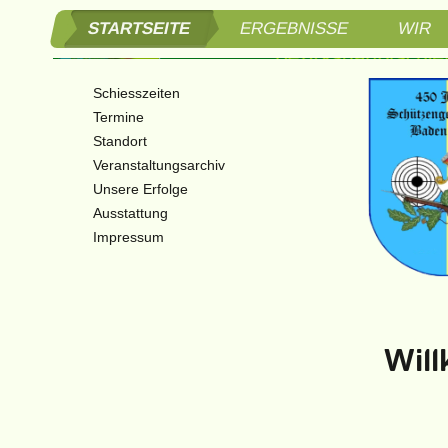
STARTSEITE
ERGEBNISSE
WIR
Schützen
Schiesszeiten
Bezirksh
Termine
Standort
3. Bezir
Veranstaltungsarchiv
Unsere Erfolge
Braitner
Ausstattung
Impressum
Wil