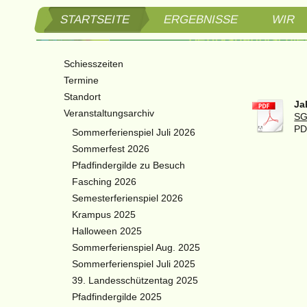
STARTSEITE
ERGEBNISSE
WIR
Schützen
Schiesszeiten
Bezirksh
Termine
Standort
Ja
3. Bezir
Veranstaltungsarchiv
SG
PD
Sommerferienspiel Juli 2026
Braitner
Sommerfest 2026
Pfadfindergilde zu Besuch
Fasching 2026
Semesterferienspiel 2026
Krampus 2025
Halloween 2025
Sommerferienspiel Aug. 2025
Sommerferienspiel Juli 2025
39. Landesschützentag 2025
Pfadfindergilde 2025